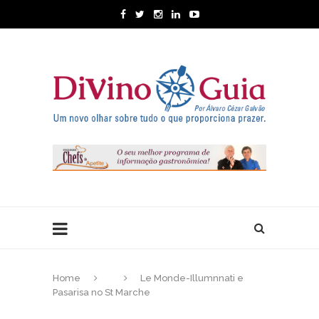
Home
Le Monde-Illumnnati e
Pasarisa no St Marche