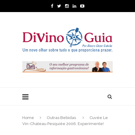
Home
Outras Bebidas
Cuvée Le
Vin-Chateau Pesquiée 2006. Experimente!