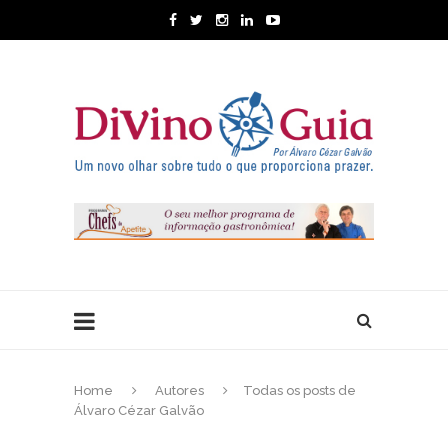
Home
Autores
Todas os posts de
Álvaro Cézar Galvão