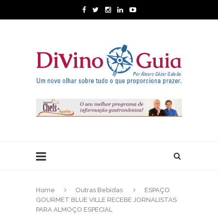
Home
Outras Bebidas
ESPAÇO
GOURMET BLUE VILLE RECEBE JORNALISTAS
PARA ALMOÇO ESPECIAL