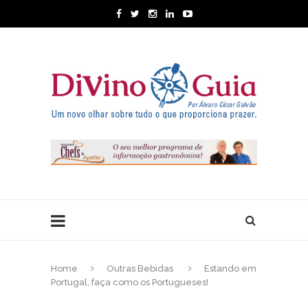
Home
Outras Bebidas
Estando em
Portugal, faça como os Portugueses!