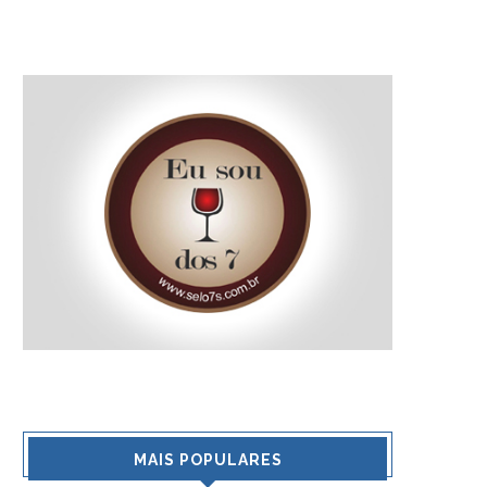
Iº FÓRUM INTERNACIONAL DE
VENDA DE VINHOS A
OLIVICULTURA
8% NO PRIMEIRO SE
DO ANO
4 de abril de 2008
25 de julho de 200
MAIS POPULARES