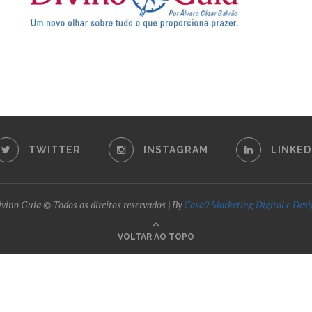
TWITTER
INSTAGRAM
LINKED
vino Guia © Todos os direitos reservados | By
Casa9 Marketing Digital e Des
VOLTAR AO TOPO