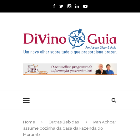
Home
Outras Bebidas
Ivan Achcar
assume cozinha da Casa da Fazenda do
Morumbi