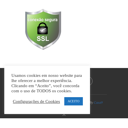
Usamos cookies em nosso website para
lhe oferecer a melhor experiência.
Clicando em “Aceito”, você concorda
com o uso de TODOS os cookies.
Configurações de Cookies
ACEITO
Divino Guia © Todos os direitos reservados | By
Casa9
Marketing Digital e Design
VOLTAR AO TOPO