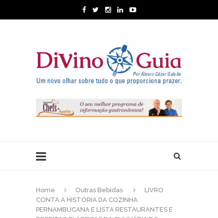
Home
Outras Bebidas
LIVRO
CONTA A HISTÓRIA DA COZINHA
PERNAMBUCANA E LISTA RESTAURANTES E