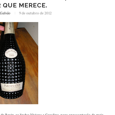
 QUE MERECE.
 Galvão
9 de outubro de 2012
a Ravin, as lindas Viviane e Carolina, para apresentação de mais