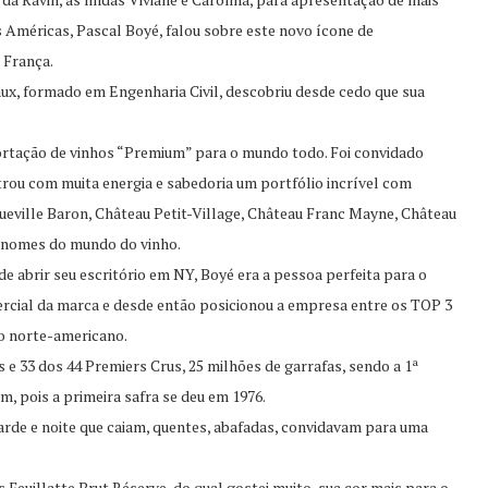
s Américas, Pascal Boyé, falou sobre este novo ícone de
 França.
ux, formado em Engenharia Civil, descobriu desde cedo que sua
ortação de vinhos “Premium” para o mundo todo. Foi convidado
trou com muita energia e sabedoria um portfólio incrível com
ville Baron, Château Petit-Village, Château Franc Mayne, Château
 nomes do mundo do vinho.
 abrir seu escritório em NY, Boyé era a pessoa perfeita para o
rcial da marca e desde então posicionou a empresa entre os TOP 3
 norte-americano.
 e 33 dos 44 Premiers Crus, 25 milhões de garrafas, sendo a 1ª
, pois a primeira safra se deu em 1976.
arde e noite que caiam, quentes, abafadas, convidavam para uma
uillatte Brut Réserve, do qual gostei muito, sua cor mais para o