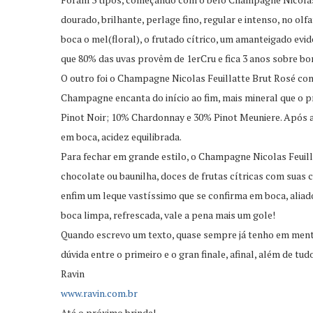
dourado, brilhante, perlage fino, regular e intenso, no ol
boca o mel(floral), o frutado cítrico, um amanteigado evi
que 80% das uvas provêm de 1erCru e fica 3 anos sobre bor
O outro foi o Champagne Nicolas Feuillatte Brut Rosé com
Champagne encanta do início ao fim, mais mineral que o p
Pinot Noir; 10% Chardonnay e 30% Pinot Meuniere. Após 
em boca, acidez equilibrada.
Para fechar em grande estilo, o Champagne Nicolas Feuil
chocolate ou baunilha, doces de frutas cítricas com suas c
enfim um leque vastíssimo que se confirma em boca, aliad
boca limpa, refrescada, vale a pena mais um gole!
Quando escrevo um texto, quase sempre já tenho em mente
dúvida entre o primeiro e o gran finale, afinal, além de tu
Ravin
www.ravin.com.br
Até o próximo brinde!