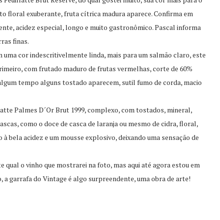
fato floral exuberante, fruta cítrica madura aparece. Confirma em
dente, acidez especial, longo e muito gastronômico. Pascal informa
ras finas.
 uma cor indescritivelmente linda, mais para um salmão claro, este
rimeiro, com frutado maduro de frutas vermelhas, corte de 60%
algum tempo alguns tostado aparecem, sutil fumo de corda, macio
latte Palmes D´Or Brut 1999, complexo, com tostados, mineral,
ascas, como o doce de casca de laranja ou mesmo de cidra, floral,
o à bela acidez e um mousse explosivo, deixando uma sensação de
 qual o vinho que mostrarei na foto, mas aqui até agora estou em
do, a garrafa do Vintage é algo surpreendente, uma obra de arte!