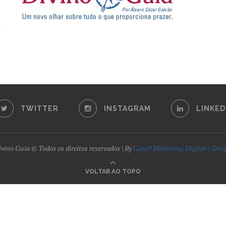
TWITTER
INSTAGRAM
LINKED
vino Guia © Todos os direitos reservados | By
Casa9 Marketing Digital e Des
VOLTAR AO TOPO