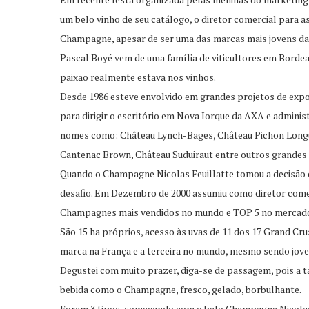
um belo vinho de seu catálogo, o diretor comercial para a
Champagne, apesar de ser uma das marcas mais jovens da
Pascal Boyé vem de uma família de viticultores em Bordea
paixão realmente estava nos vinhos.
Desde 1986 esteve envolvido em grandes projetos de exp
para dirigir o escritório em Nova Iorque da AXA e adminis
nomes como: Château Lynch-Bages, Château Pichon Longue
Cantenac Brown, Château Suduiraut entre outros grandes
Quando o Champagne Nicolas Feuillatte tomou a decisão de
desafio. Em Dezembro de 2000 assumiu como diretor come
Champagnes mais vendidos no mundo e TOP 5 no mercado
São 15 ha próprios, acesso às uvas de 11 dos 17 Grand Crus
marca na França e a terceira no mundo, mesmo sendo jovem
Degustei com muito prazer, diga-se de passagem, pois a t
bebida como o Champagne, fresco, gelado, borbulhante.
Foram 3 tipos, começando com o belo Champagne Nicolas Fe