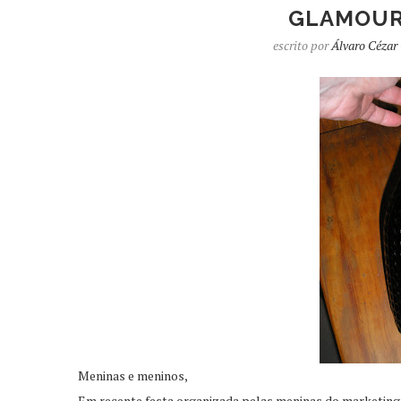
GLAMOUR
escrito por
Álvaro Cézar
Meninas e meninos,
Em recente festa organizada pelas meninas do marketing d