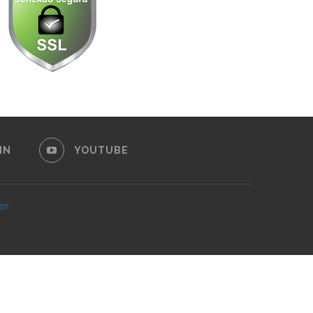
IN
YOUTUBE
ign