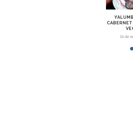
YALUMB
CABERNET 
VE
16 de 