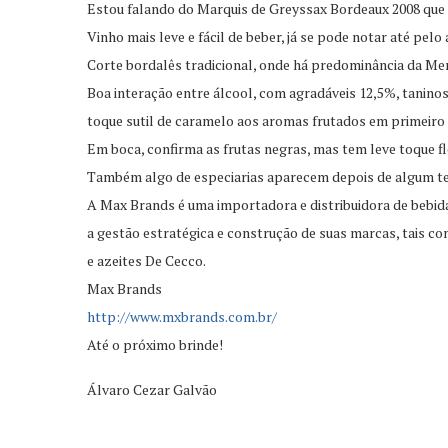
Estou falando do Marquis de Greyssax Bordeaux 2008 que 
Vinho mais leve e fácil de beber, já se pode notar até pelo 
Corte bordalês tradicional, onde há predominância da Mer
Boa interação entre álcool, com agradáveis 12,5%, taninos
toque sutil de caramelo aos aromas frutados em primeiro
Em boca, confirma as frutas negras, mas tem leve toque fl
Também algo de especiarias aparecem depois de algum t
A Max Brands é uma importadora e distribuidora de bebid
a gestão estratégica e construção de suas marcas, tais c
e azeites De Cecco.
Max Brands
http://www.mxbrands.com.br/
Até o próximo brinde!
Álvaro Cezar Galvão