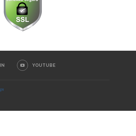
IN
YOUTUBE
ign