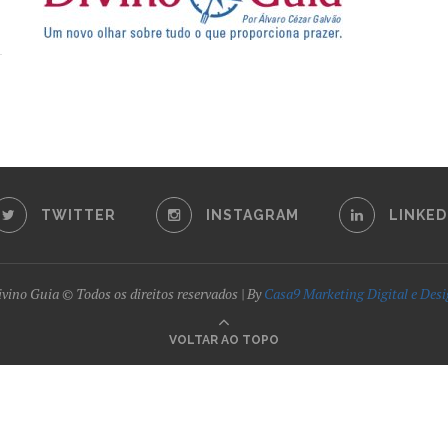
TWITTER
INSTAGRAM
LINKED
vino Guia © Todos os direitos reservados | By
Casa9 Marketing Digital e Des
VOLTAR AO TOPO