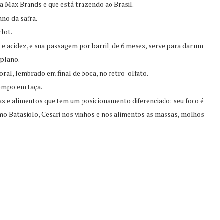
a Max Brands e que está trazendo ao Brasil.
ano da safra.
lot.
 e acidez, e sua passagem por barril, de 6 meses, serve para dar um
 plano.
oral, lembrado em final de boca, no retro-olfato.
empo em taça.
as e alimentos que tem um posicionamento diferenciado: seu foco é
omo Batasiolo, Cesari nos vinhos e nos alimentos as massas, molhos