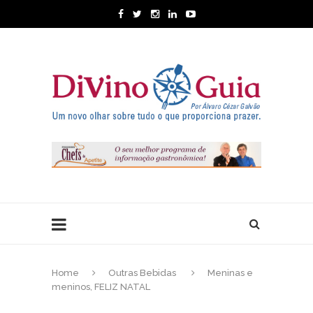
Home
Outras Bebidas
Meninas e
meninos, FELIZ NATAL