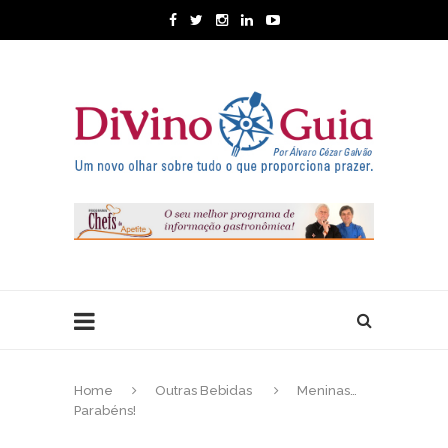
Home
Outras Bebidas
Meninas…
Parabéns!