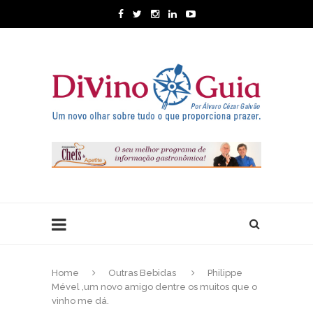
Home
Outras Bebidas
Philippe
Mével ,um novo amigo dentre os muitos que o
vinho me dá.