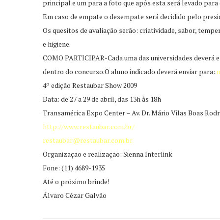
principal e um para a foto que após esta será levado para 
Em caso de empate o desempate será decidido pelo presi
Os quesitos de avaliação serão: criatividade, sabor, temp
e higiene.
COMO PARTICIPAR-Cada uma das universidades deverá esco
dentro do concurso.O aluno indicado deverá enviar para:
m
4º edição Restaubar Show 2009
Data: de 27 a 29 de abril, das 13h às 18h
Transamérica Expo Center – Av. Dr. Mário Vilas Boas Rod
http://www.restaubar.com.br/
restaubar@restaubar.com.br
Organização e realização: Sienna Interlink
Fone: (11) 4689-1935
Até o próximo brinde!
Álvaro Cézar Galvão