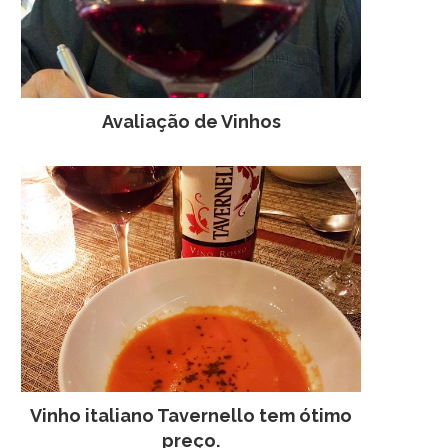
Avaliação de Vinhos
PRÊMIO PALADAR
FÓRMULA INDY NO B
SERVIRÁ PARA A
4 de dezembro de 2008
PROMOCIONAL DOS 
BRASILEIROS
10 de março de 201
Vinho italiano Tavernello tem ótimo
preço.