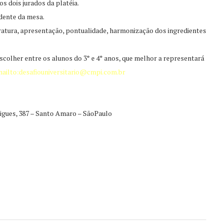
os dois jurados da platéia.
dente da mesa.
eratura, apresentação, pontualidade, harmonização dos ingredientes
lher entre os alunos do 3° e 4° anos, que melhor a representará
ailto:
desafiouniversitario@cmpi.com.br
rigues, 387 – Santo Amaro – SãoPaulo