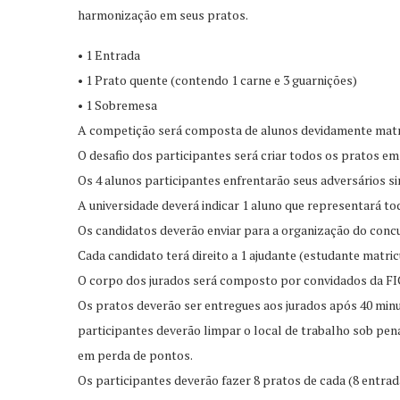
harmonização em seus pratos.
• 1 Entrada
• 1 Prato quente (contendo 1 carne e 3 guarnições)
• 1 Sobremesa
A competição será composta de alunos devidamente matri
O desafio dos participantes será criar todos os pratos em
Os 4 alunos participantes enfrentarão seus adversários s
A universidade deverá indicar 1 aluno que representará t
Os candidatos deverão enviar para a organização do concu
Cada candidato terá direito a 1 ajudante (estudante matri
O corpo dos jurados será composto por convidados da FIC,
Os pratos deverão ser entregues aos jurados após 40 minu
participantes deverão limpar o local de trabalho sob pen
em perda de pontos.
Os participantes deverão fazer 8 pratos de cada (8 entrada