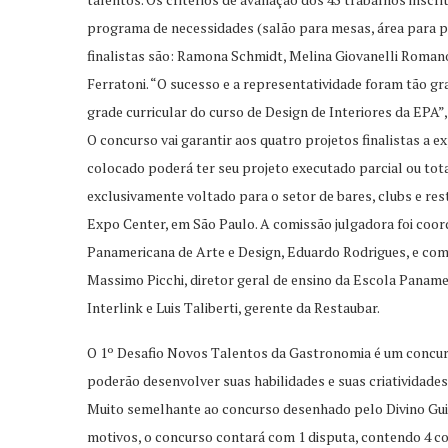
programa de necessidades (salão para mesas, área para pr
finalistas são: Ramona Schmidt, Melina Giovanelli Romano 
Ferratoni. “O sucesso e a representatividade foram tão gr
grade curricular do curso de Design de Interiores da EPA”
O concurso vai garantir aos quatro projetos finalistas a 
colocado poderá ter seu projeto executado parcial ou to
exclusivamente voltado para o setor de bares, clubs e res
Expo Center, em São Paulo. A comissão julgadora foi coor
Panamericana de Arte e Design, Eduardo Rodrigues, e co
Massimo Picchi, diretor geral de ensino da Escola Panamer
Interlink e Luis Taliberti, gerente da Restaubar.
O 1º Desafio Novos Talentos da Gastronomia é um concur
poderão desenvolver suas habilidades e suas criatividades
Muito semelhante ao concurso desenhado pelo Divino Guia
motivos, o concurso contará com 1 disputa, contendo 4 co