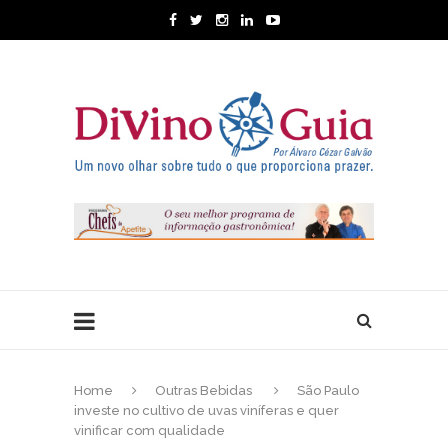
Home
Outras Bebidas
São Paulo
investe no cultivo de uvas viníferas e quer
vinificar com qualidade