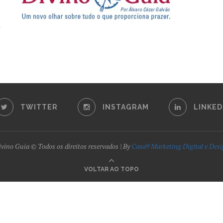
TWITTER
INSTAGRAM
LINKED
vino Guia © Todos os direitos reservados | By
Casa9 Marketing Digital e Des
VOLTAR AO TOPO