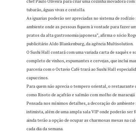
chef Paulo Oliveira para criar uma cozinha inovadora com 
tubarão, águas vivas e centolla.
As iguarias poderão ser apreciadas no sistema de rodízio
ambiente onde as pessoas fiquem à vontade para fazer u
pratos da alta gastronomia japonesa”, afirma o sócio Ro
publicitário Aldo Blankenburg, da agência Multisolution.
O Sushi Hall contará com uma variada carta de saquês e s
completo de vinhos, espumantes e cervejas, que inclui mar
parceria com o Octavio Café trará ao Sushi Hall especiali
capuccinos.
Para quem não aprecia o tempero oriental, o restaurante di
como Risoto de açafrão e salmão com molho de maracujá e
Pensada nos mínimos detalhes, a decoração do ambiente r
intimista, além de uma ampla sala VIP onde poderão ser 
ainda terão a opção de ocupar as charmosas mesas na calç
cada dia da semana.