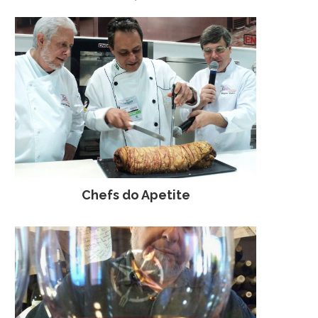
Chefs do Apetite
VINIVINCI 2009 APRESENTA A
ENCONTRO MISTRAL
VIÑA TONDONIA DE RIOJA
PARTE II
3 de junho de 2009
24 de junho de 200