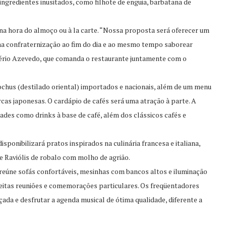
ingredientes inusitados, como filhote de enguia, barbatana de
 na hora do almoço ou à la carte. “Nossa proposta será oferecer um
ma confraternização ao fim do dia e ao mesmo tempo saborear
gério Azevedo, que comanda o restaurante juntamente com o
ochus (destilado oriental) importados e nacionais, além de um menu
cas japonesas. O cardápio de cafés será uma atração à parte. A
dades como drinks à base de café, além dos clássicos cafés e
sponibilizará pratos inspirados na culinária francesa e italiana,
 Raviólis de robalo com molho de agrião.
eúne sofás confortáveis, mesinhas com bancos altos e iluminação
feitas reuniões e comemorações particulares. Os freqüentadores
ada e desfrutar a agenda musical de ótima qualidade, diferente a