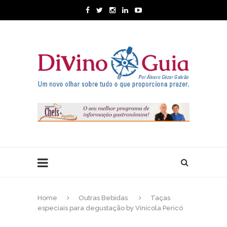
Home
Outras Bebidas
Taças
especiais para degustação by Vinícola Pericó