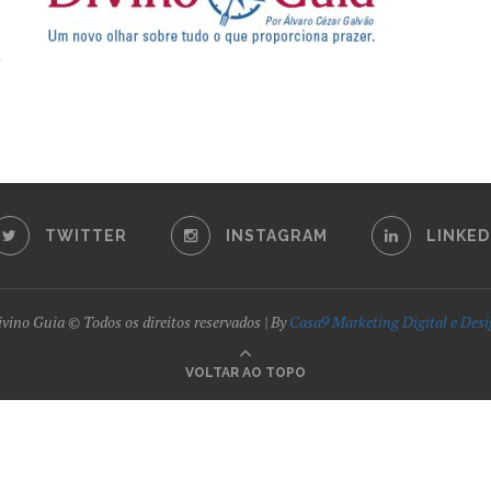
TWITTER
INSTAGRAM
LINKED
vino Guia © Todos os direitos reservados | By
Casa9 Marketing Digital e Des
VOLTAR AO TOPO