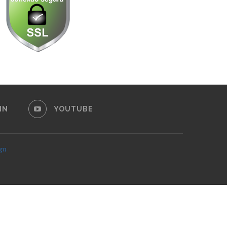
IN
YOUTUBE
ign