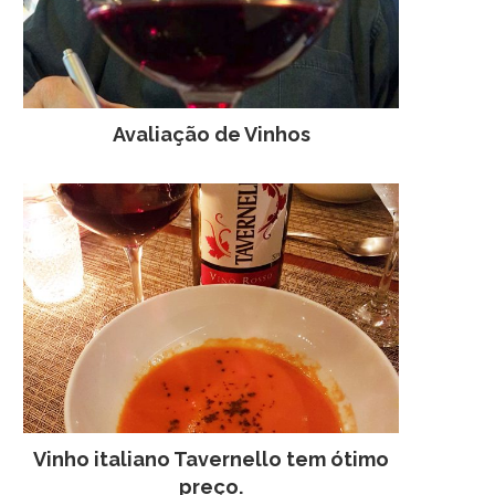
Avaliação de Vinhos
ENCONTRO DE BLOGUEIROS
O SABOR DE 35 ANOS
DISCUTE SOBRE LIBERDADE
GARRAFAS
6 de abril de 2011
6 de agosto de 201
Vinho italiano Tavernello tem ótimo
preço.