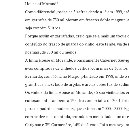
House of Morandé.
Como diferencial, todas as 5 safras desde a 1ª em 1999, até
em garrafas de 750 ml, vieram em frascos doble magnun, 
seja contêm 3 litros.
Porque assim engarrafadas, creio que seja mais um toque 
conteúdo do frasco de guarda do vinho, este tende, via de
normais, de 750 ml ou menos.
A linha House of Morandé, é basicamente Cabernet Sauvigno
uvas compradas de vinhedos velhos, com mais de 30 anos 
Bernardo, com 46 ha no Maipo, plantado em 1998, onde o 
graníticas, mesclado de argilas e areias cobertas de sedim
Os vinhos da linha House of Morandé, só são vinificados e
curiosamente também, a 1ª safra comercial, a de 2001, foi
para os padrões modernos, que estima em 7.000 a 8.000 Kg/
com acidez muito notada, abrindo um mentolado com o te
Carignan e 3% Carmenére, 14% de álcool. Foi o meu segund