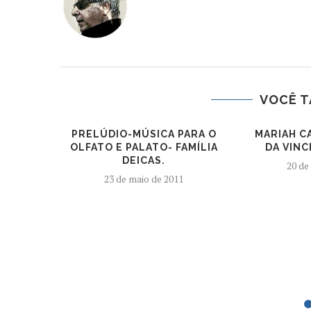
VOCÊ T
PRELÚDIO-MÚSICA PARA O
MARIAH C
OLFATO E PALATO- FAMÍLIA
DA VINC
DEICAS.
20 de
23 de maio de 2011