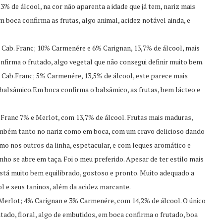
3% de álcool, na cor não aparenta a idade que já tem, nariz mais
 boca confirma as frutas, algo animal, acidez notável ainda, e
Cab. Franc; 10% Carmenére e 6% Carignan, 13,7% de álcool, mais
onfirma o frutado, algo vegetal que não consegui definir muito bem.
Cab.Franc; 5% Carmenére, 13,5% de álcool, este parece mais
e balsâmico.Em boca confirma o balsâmico, as frutas, bem lácteo e
Franc 7% e Merlot, com 13,7% de álcool. Frutas mais maduras,
 também tanto no nariz como em boca, com um cravo delicioso dando
omo nos outros da linha, espetacular, e com leques aromático e
nho se abre em taça. Foi o meu preferido. Apesar de ter estilo mais
tá muito bem equilibrado, gostoso e pronto. Muito adequado a
l e seus taninos, além da acidez marcante.
Merlot; 4% Carignan e 3% Carmenére, com 14,2% de álcool. O único
utado, floral, algo de embutidos, em boca confirma o frutado, boa