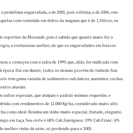
 a penúltima engarrafada, a de 2005, pois a última, a de 2006, veio
aquelas com conteúdo em dobro da magnun que é de 1,5litros, ou
de expertise do Morandé, pois é sabido que quanto maior for o
 regra, a evolucionar melhor, do que os engarrafados em frascos
n, e começou com a safra de 1999, que, aliás, foi vinificada com
à época. Daí em diante, todos os demais provêm do vinhedo San
solo tem gama variada de sedimentos vulcânicos, marinhos, rochas
entos aluviais.
m safras especiais, que atinjam o padrão mínimo requerido, e
 obtida com rendimentos de 12.000 Kg/ha, considerado muito alto
ha como ideal. Rendeu um vinho muito especial, frutado, elegante,
mpo em taça. Seu corte é 68% Cab.Sauvignon; 19% Cab.Franc; 6%
o melhor vinho da série, só perdendo para o 2005.