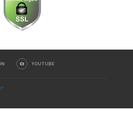
IN
YOUTUBE
ign