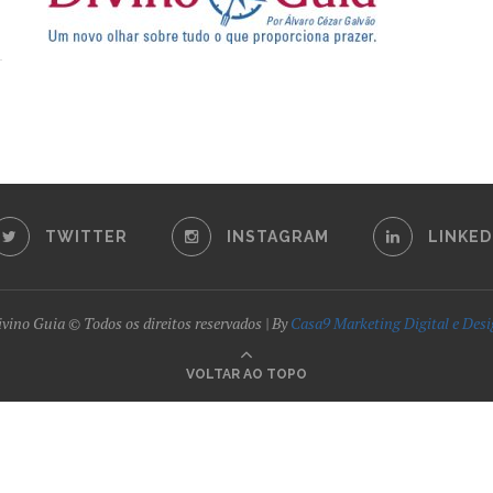
TWITTER
INSTAGRAM
LINKED
vino Guia © Todos os direitos reservados | By
Casa9 Marketing Digital e Des
VOLTAR AO TOPO