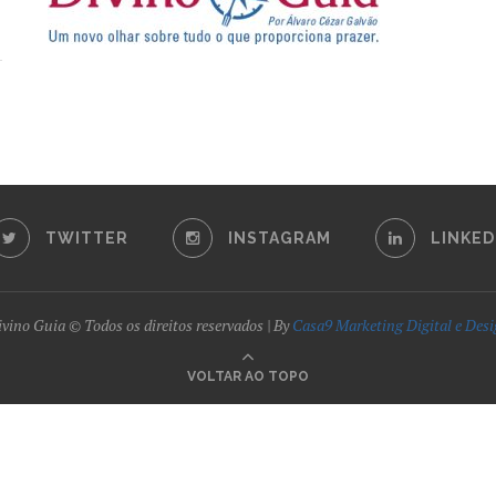
TWITTER
INSTAGRAM
LINKED
vino Guia © Todos os direitos reservados | By
Casa9 Marketing Digital e Des
VOLTAR AO TOPO