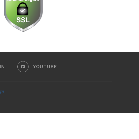
IN
YOUTUBE
ign