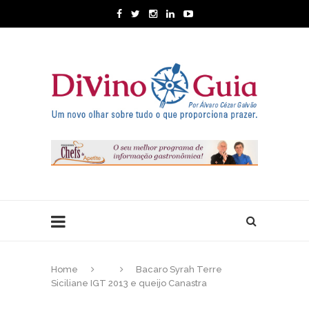
Home
Bacaro Syrah Terre
Siciliane IGT 2013 e queijo Canastra