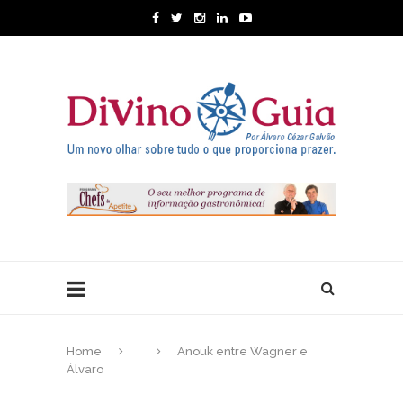
Home
Anouk entre Wagner e
Álvaro