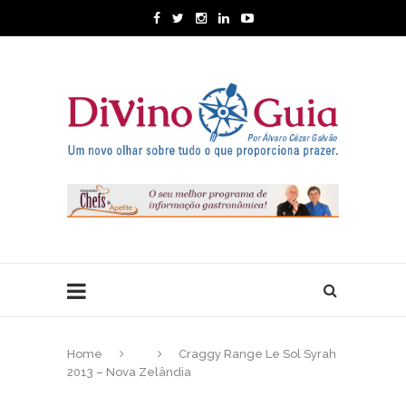
Home
Craggy Range Le Sol Syrah
2013 – Nova Zelândia