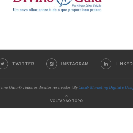
TWITTER
INSTAGRAM
LINKED
vino Guia © Todos os direitos reservados | By
Casa9 Marketing Digital e Des
VOLTAR AO TOPO