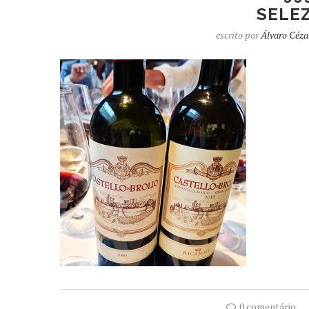
SELEZ
escrito por
Álvaro Céza
0 comentário