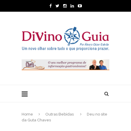
Home
Outras Bebidas
Deu no site
da Guta Chaves