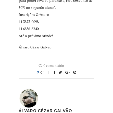
para poder levá-lo para casa, terá desconto de
50% no segundo aluno”.
Inscrições Orbacco
11 3873-0098
11 6836-8240
Até o próximo brinde!
Álvaro Cézar Galvão
0 comentário
0
ÁLVARO CÉZAR GALVÃO