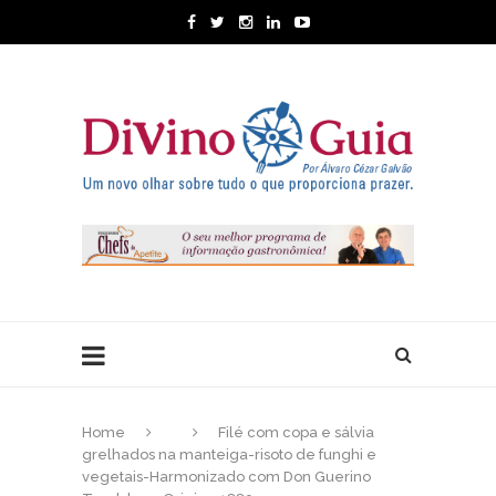
Home
Filé com copa e sálvia
grelhados na manteiga-risoto de funghi e
vegetais-Harmonizado com Don Guerino