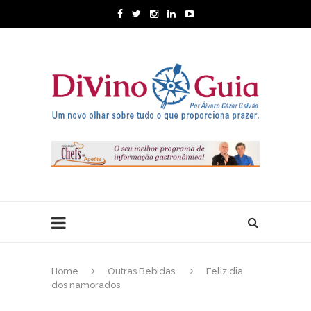
Home
Outras Bebidas
Feliz dia
dos namorados