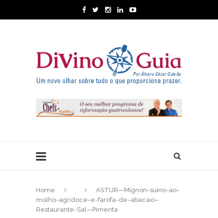
Home
ASTUR—Mignon-suino-ao-
molho-agridoce-e-farofa-de-abacaxi–
Restaurante-Sal—Pimenta