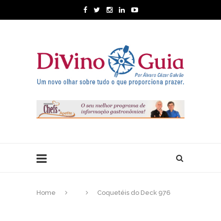
Home
Coquetéis do Deck 976