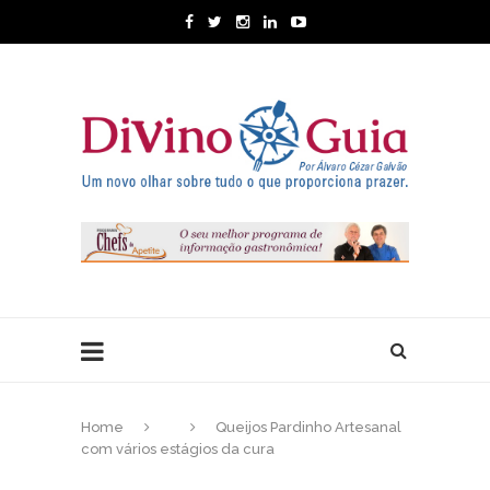
Home
Queijos Pardinho Artesanal
com vários estágios da cura