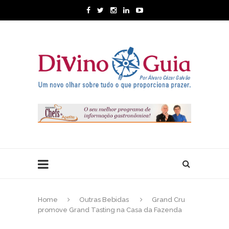
Home
Outras Bebidas
Grand Cru
promove Grand Tasting na Casa da Fazenda