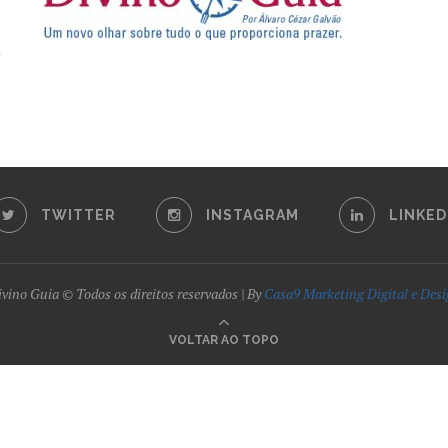
TWITTER
INSTAGRAM
LINKED
vino Guia © Todos os direitos reservados | By
Casa9 Marketing Digital e Des
VOLTAR AO TOPO