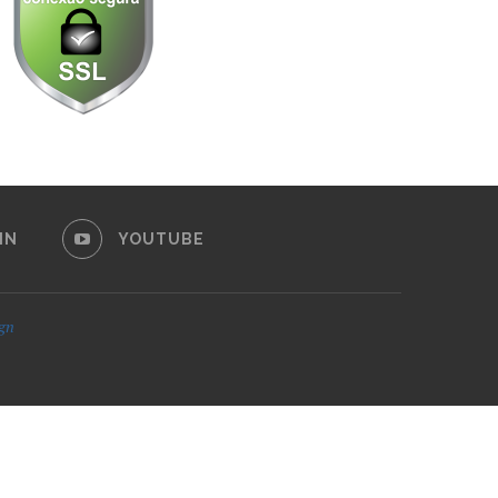
IN
YOUTUBE
ign