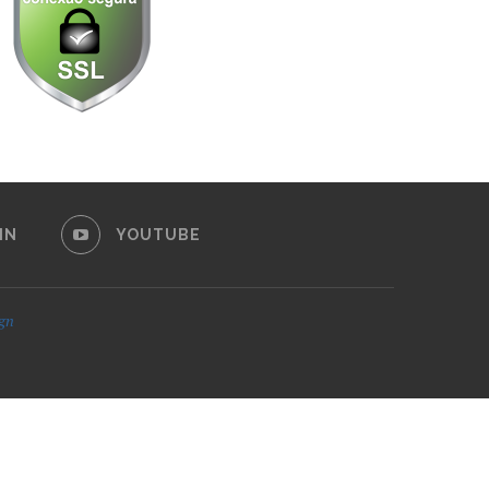
IN
YOUTUBE
ign