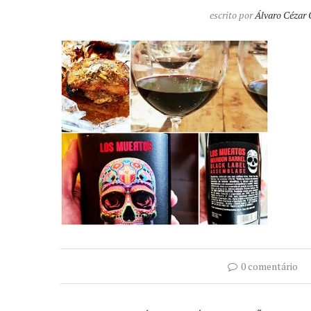
escrito por
Álvaro Cézar 
0 comentário