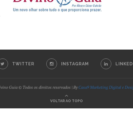
TWITTER
INSTAGRAM
LINKED
vino Guia © Todos os direitos reservados | By
Casa9 Marketing Digital e Des
VOLTAR AO TOPO