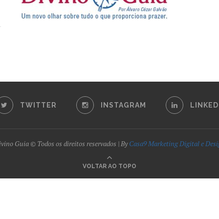
TWITTER
INSTAGRAM
LINKED
vino Guia © Todos os direitos reservados | By
Casa9 Marketing Digital e Des
VOLTAR AO TOPO