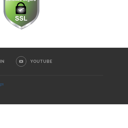
IN
YOUTUBE
ign