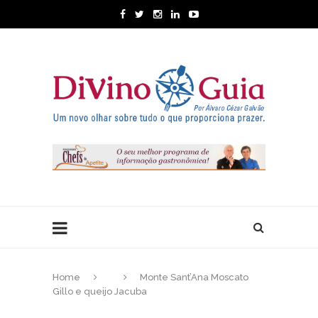
Home
Monte Sant’Ana Moscato
Gillo e queijo Jacuba