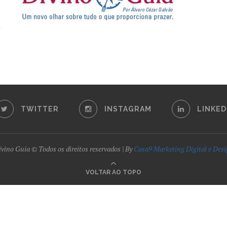
TWITTER
INSTAGRAM
LINKED
vino Guia © Todos os direitos reservados | By
Casa9 Marketing Digital e Des
VOLTAR AO TOPO