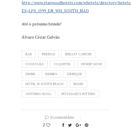
http://www.starwoodhotels.com/whotels/directory/hotels/a
ES=LPS_1599_EN_WH_SOUTH_NAD
Até o próximo brinde!
Álvaro Cézar Galvão
BAR
BEBIDAS
BREAST CANCER
COCKTAILS
COQUETEL
DESERT ROSE
DRINK
DRINKS
DRINQUE
HOTEL W SOUTH BEACH
MIAMI
OUTUBRO ROSA
PEYCHAUD'S BITTERS
0 comentário
2