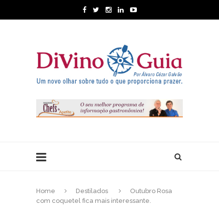
Home
Destilados
Outubro Rosa
com coquetel fica mais interessante.