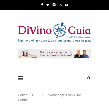
Home
WorkshopPizzas-Gino
Contin