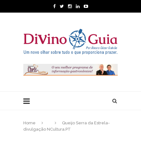
Home
Queijo Serra da Estrela-
divulgação NCultura.PT