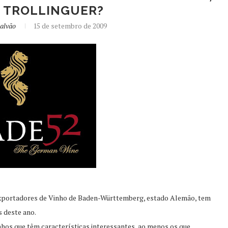
 TROLLINGUER?
alvão
15 de setembro de 2009
Exportadores de Vinho de Baden-Württemberg, estado Alemão, tem
 deste ano.
nhos.que têm características interessantes, ao menos os que