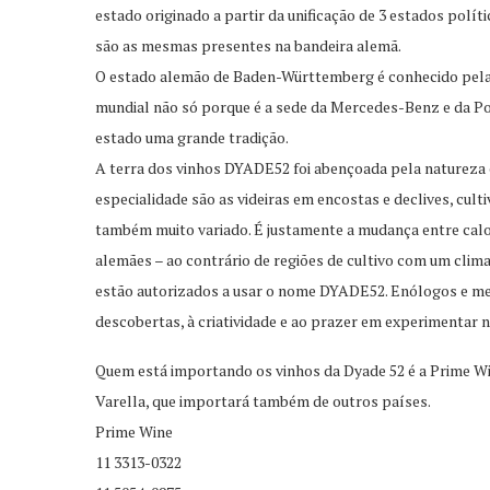
estado originado a partir da unificação de 3 estados polít
são as mesmas presentes na bandeira alemã.
O estado alemão de Baden-Württemberg é conhecido pela s
mundial não só porque é a sede da Mercedes-Benz e da P
estado uma grande tradição.
A terra dos vinhos DYADE52 foi abençoada pela natureza e
especialidade são as videiras em encostas e declives, cul
também muito variado. É justamente a mudança entre calor 
alemães – ao contrário de regiões de cultivo com um cli
estão autorizados a usar o nome DYADE52. Enólogos e mes
descobertas, à criatividade e ao prazer em experimentar
Quem está importando os vinhos da Dyade 52 é a Prime Wi
Varella, que importará também de outros países.
Prime Wine
11 3313-0322