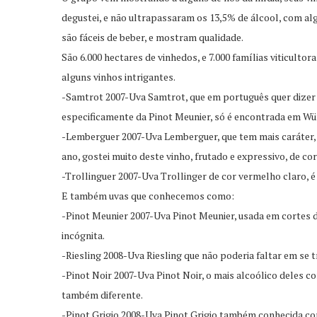
degustei, e não ultrapassaram os 13,5% de álcool, com a
são fáceis de beber, e mostram qualidade.
São 6.000 hectares de vinhedos, e 7.000 famílias viticult
alguns vinhos intrigantes.
-Samtrot 2007-Uva Samtrot, que em português quer dizer 
especificamente da Pinot Meunier, só é encontrada em Wür
-Lemberguer 2007-Uva Lemberguer, que tem mais caráter, 
ano, gostei muito deste vinho, frutado e expressivo, de c
-Trollinguer 2007-Uva Trollinger de cor vermelho claro, é 
E também uvas que conhecemos como:
-Pinot Meunier 2007-Uva Pinot Meunier, usada em cortes d
incógnita.
-Riesling 2008-Uva Riesling que não poderia faltar em se 
-Pinot Noir 2007-Uva Pinot Noir, o mais alcoólico deles co
também diferente.
-Pinot Grigio 2008-Uva Pinot Grigio também conhecida co