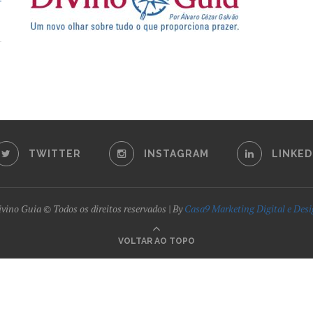
TWITTER
INSTAGRAM
LINKED
vino Guia © Todos os direitos reservados | By
Casa9 Marketing Digital e Des
VOLTAR AO TOPO