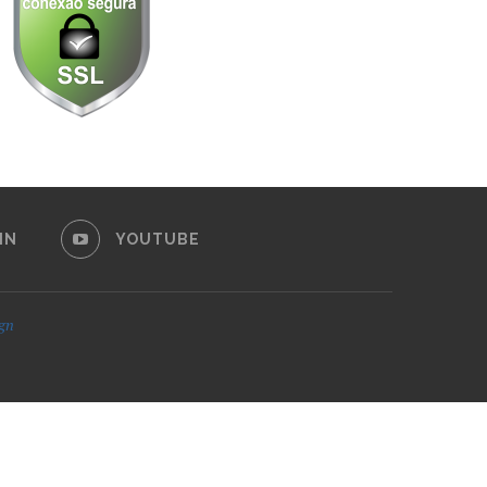
IN
YOUTUBE
ign