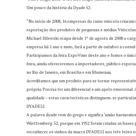
Um pouco da história da Dyade 52:
“No início de 2008, 16 empresas do ramo vinícola criaram 
exportação dos produtos de pequenas e médias Vinícolas
Michael Dilewski ocupa desde 1º de agosto de 2008 o carg
empresa há 1 ano e meio, fará a partir de outubro a consul
Participamos da feira ExpoVinis deste ano e fomos o úni
feira, ainda ofereceremos a importadores, público especia
no Rio de Janeiro, em Brasília e em Blumenau.
Acreditamos que um produto para se tornar representativ
própria. Precisa ter um diferencial e um apelo emocional. 
qualidade – estas características distinguem-se particul
DYADE52.
A palavra dyade vem do grego e significa ‘união harmonios
Württemberg. 52, porque em 1952 foram criadas as bases
reconhecer os vinhos da marca DYADE52 nos três leões es