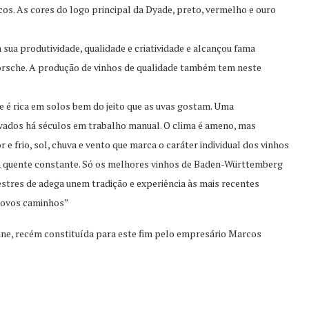
icos. As cores do logo principal da Dyade, preto, vermelho e ouro
ua produtividade, qualidade e criatividade e alcançou fama
orsche. A produção de vinhos de qualidade também tem neste
 é rica em solos bem do jeito que as uvas gostam. Uma
tivados há séculos em trabalho manual. O clima é ameno, mas
e frio, sol, chuva e vento que marca o caráter individual dos vinhos
ma quente constante. Só os melhores vinhos de Baden-Württemberg
tres de adega unem tradição e experiência às mais recentes
 novos caminhos”
ne, recém constituída para este fim pelo empresário Marcos