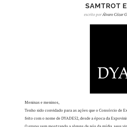
SAMTROT E
escrito por
Álvaro Cézar G
Meninas e meninos,
Tenho sido convidado para as ações que o Consórcio de 
feito com o nome de DYADE52, desde a época da Expovinis
O grupo vem mostrando a alguns de nós da mídia, seus vi