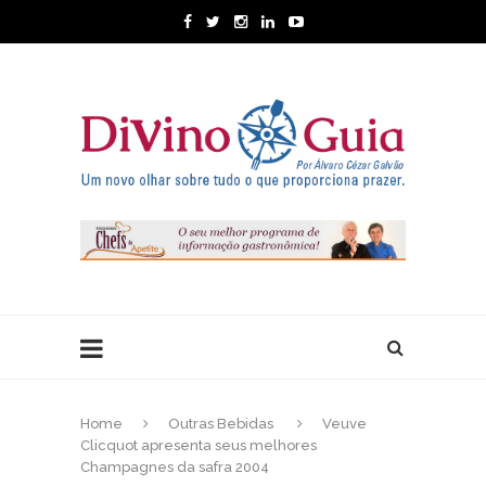
Home
Outras Bebidas
Veuve
Clicquot apresenta seus melhores
Champagnes da safra 2004