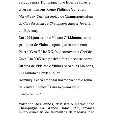
estudos mais, Dominique foi o líder de caves em
diversas maisons, como Philippe Gonet em
Mesnil-sur-Oger
, na região de Champagne, além
de
Côte des Blancs
e
Champagne Bauget-Jouette
,
em Epernay.
Em 1994, juntou-se a Maison GH.Mumm, como
produtor de Vinho e, após quatro anos com
Pierre-Yves HARANG, foi promovido a Chef de
Cave. Em 2003, sua posição fortaleceu-se como
Diretor de Videiras e Vinhos para duas Maisons,
GH.Mumm e Perrier-Jouët.
Dominique está em total harmonia com o lema
de Veuve Clicquot: “
Uma só qualidade, a
primeiríssima”
.
Voltando aos vinhos, degustei o maravilhoso
Champagne La Grande Dame 1998, aromas
muito especiais de fermentos de padaria, pão