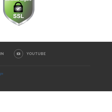
IN
YOUTUBE
ign