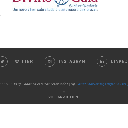
TWITTER
INSTAGRAM
LINKED
vino Guia © Todos os direitos reservados | By
Casa9 Marketing Digital e Des
VOLTAR AO TOPO