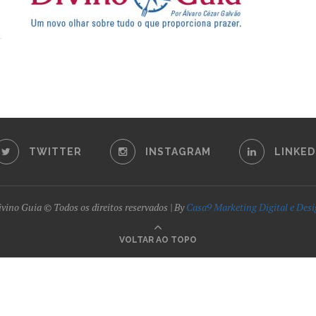
TWITTER
INSTAGRAM
LINKED
vino Guia © Todos os direitos reservados | By
Casa9 Marketing Digital e Des
VOLTAR AO TOPO