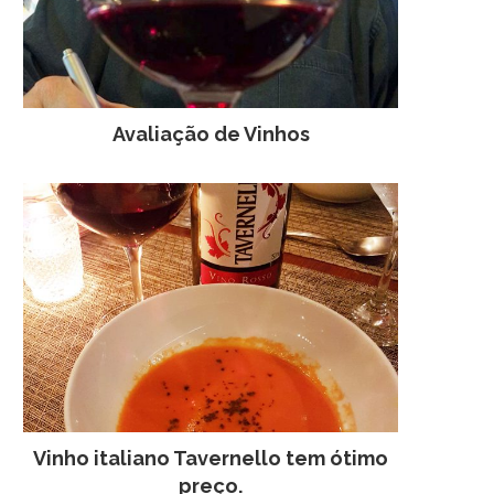
IBRAC LANÇA CONCURSO
VÍCOLA CANTALUN
PARA ELEGER LOGOMARCA
DEGUSTAÇÃO DE VI
PARA O DIA NACIONAL DA
AZEITES DO PROC
Avaliação de Vinhos
CACHAÇA
12 de setembro de 2
10 de setembro de 2010
Vinho italiano Tavernello tem ótimo
preço.