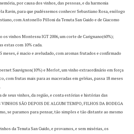
emória, por causa dos vinhos, das pessoas, e da harmonia
ela Ravin, para que pudéssemos conhecer Sebastiano Rosa, enólogo
astiano, com Antonello Pilloni da Tenuta San Guido e de Giacomo
endo os vinhos Montessu IGT 2006, um corte de Carignano(60%);
as estas com 10% cada.
 meses, é macio e aveludado, com aromas frutados e confirmado
ernet Sauvignon(10%) e Merlot, um vinho extraordinário em força
ico, com frutas mais para as maceradas em geléias, passa 18 meses
.
a de seus vinhos, da região, e conta estórias e histórias das
ado:” OS VINHOS SÃO DEPOIS DE ALGUM TEMPO, FILHOS DA BODEGA
o, se paramos para pensar, tão simples e tão distante ao mesmo
vinhos da Tenuta San Guido, e provamos, e sem misérias, os