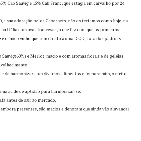
85% Cab Sauvig e 15% Cab Franc, que estagia em carvalho por 24
20, e sua adoração pelos Cabernets, não os teríamos como hoje, na
a Itália com uvas francesas, o que fez com que os primeiros
 o único vinho que tem direito à uma D.O.C, fora dos padrões
Sauvig(60%) e Merlot, macio e com aromas florais e de geléias,
nvelhecimento.
e de harmonizar com diversos alimentos e foi para mim, o eleito
tima acidez e aptidão para harmonizar-se.
afa antes de sair ao mercado.
e embora presentes, são macios e denotam que ainda vão alavancar