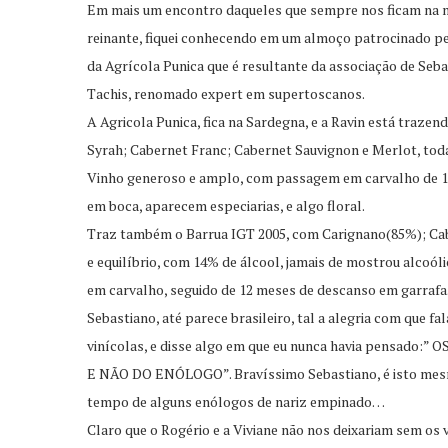
Em mais um encontro daqueles que sempre nos ficam na m
reinante, fiquei conhecendo em um almoço patrocinado p
da Agrícola Punica que é resultante da associação de Seb
Tachis, renomado expert em supertoscanos.
A Agricola Punica, fica na Sardegna, e a Ravin está traz
Syrah; Cabernet Franc; Cabernet Sauvignon e Merlot, tod
Vinho generoso e amplo, com passagem em carvalho de 15
em boca, aparecem especiarias, e algo floral.
Traz também o Barrua IGT 2005, com Carignano(85%); Cab
e equilíbrio, com 14% de álcool, jamais de mostrou alcoól
em carvalho, seguido de 12 meses de descanso em garrafa
Sebastiano, até parece brasileiro, tal a alegria com que fal
vinícolas, e disse algo em que eu nunca havia pens
E NÃO DO ENÓLOGO”. Bravíssimo Sebastiano, é isto mesm
tempo de alguns enólogos de nariz empinado…
Claro que o Rogério e a Viviane não nos deixariam sem os 