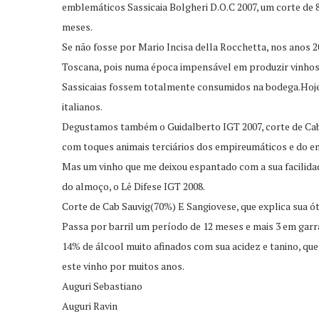
emblemáticos Sassicaia Bolgheri D.O.C 2007, um corte de 
meses.
Se não fosse por Mario Incisa della Rocchetta, nos anos 
Toscana, pois numa época impensável em produzir vinhos n
Sassicaias fossem totalmente consumidos na bodega.Hoje é
italianos.
Degustamos também o Guidalberto IGT 2007, corte de Cab 
com toques animais terciários dos empireumáticos e do e
Mas um vinho que me deixou espantado com a sua facilidad
do almoço, o Lê Difese IGT 2008.
Corte de Cab Sauvig(70%) E Sangiovese, que explica sua ó
Passa por barril um período de 12 meses e mais 3 em garr
14% de álcool muito afinados com sua acidez e tanino, qu
este vinho por muitos anos.
Auguri Sebastiano
Auguri Ravin