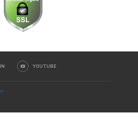
IN
YOUTUBE
ign