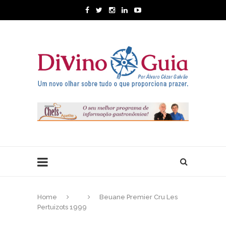
Home
Beuane Premier Cru Les
Pertuizots 1999