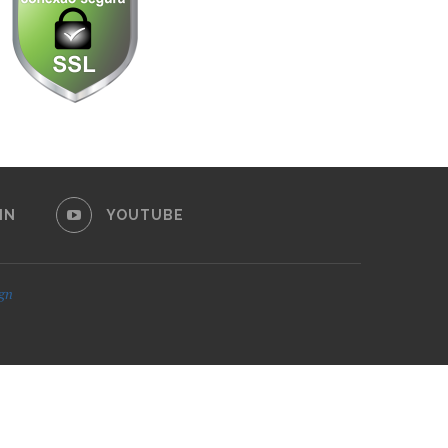
IN
YOUTUBE
ign