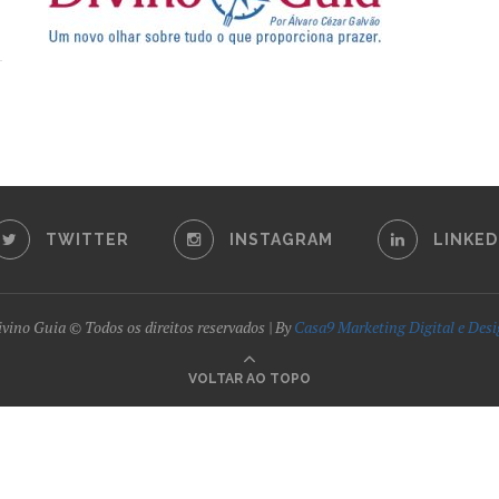
TWITTER
INSTAGRAM
LINKED
vino Guia © Todos os direitos reservados | By
Casa9 Marketing Digital e Des
VOLTAR AO TOPO