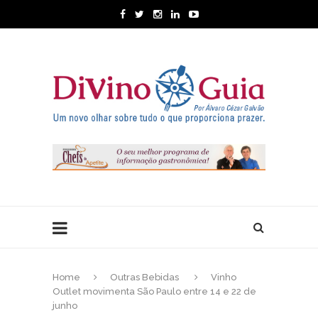
Home
Outras Bebidas
Vinho
Outlet movimenta São Paulo entre 14 e 22 de
junho