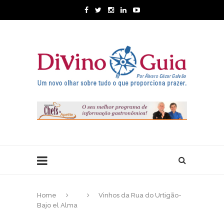
Home
Vinhos da Rua do Urtigão-
Bajo el Alma