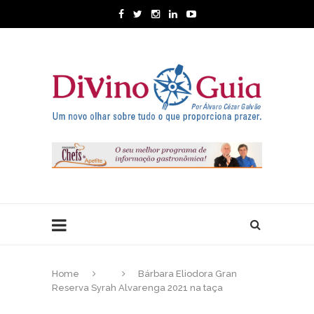
Home
Bárbara Eliodora Gran
Reserva Syrah Alvarenga 2021 na taça