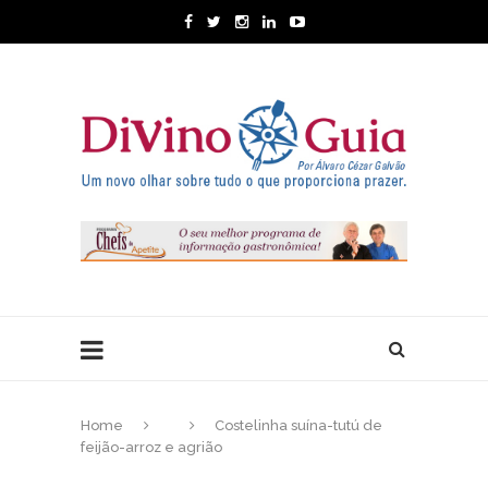
Home
Costelinha suína-tutú de
feijão-arroz e agrião