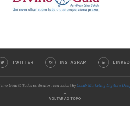
TWITTER
INSTAGRAM
LINKED
vino Guia © Todos os direitos reservados | By
Casa9 Marketing Digital e Des
VOLTAR AO TOPO