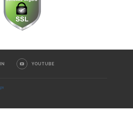
IN
YOUTUBE
ign